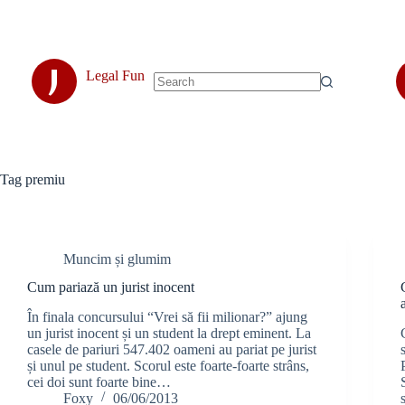
Skip
to
content
J
Legal Fun
No
results
Tag
premiu
Muncim și glumim
Cum pariază un jurist inocent
În finala concursului “Vrei să fii milionar?” ajung
un jurist inocent și un student la drept eminent. La
casele de pariuri 547.402 oameni au pariat pe jurist
și unul pe student. Scorul este foarte-foarte strâns,
cei doi sunt foarte bine…
Foxy
06/06/2013