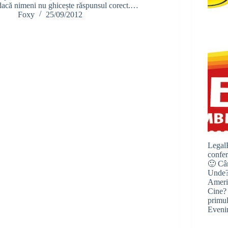
dacă nimeni nu ghicește răspunsul corect.…
Foxy
25/09/2012
LegalF
confer
🙂 Câ
Unde?
Americ
Cine?
primu
Eveni