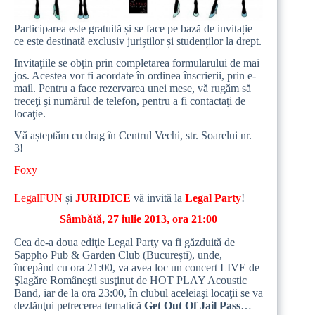
Participarea este gratuită și se face pe bază de invitație
ce este destinată exclusiv juriștilor și studenților la drept.
Invitaţiile se obţin prin completarea formularului de mai
jos. Acestea vor fi acordate în ordinea înscrierii, prin e-
mail. Pentru a face rezervarea unei mese, vă rugăm să
treceţi şi numărul de telefon, pentru a fi contactaţi de
locaţie.
Vă așteptăm cu drag în
Centrul Vechi, str. Soarelui nr.
3
!
Foxy
LegalFUN
și
JURIDICE
vă invită la
Legal Party
!
Sâmbătă, 27 iulie 2013, ora 21:00
Cea de-a doua ediţie Legal Party va fi găzduită de
Sappho Pub & Garden Club
(București), unde,
începând cu ora 21:00, va avea loc un concert LIVE de
Şlagăre Româneşti susţinut de
HOT PLAY Acoustic
Band
, iar de la ora 23:00, în clubul aceleiaşi locaţii se va
dezlănţui petrecerea tematică
Get Out Of Jail Pass
…