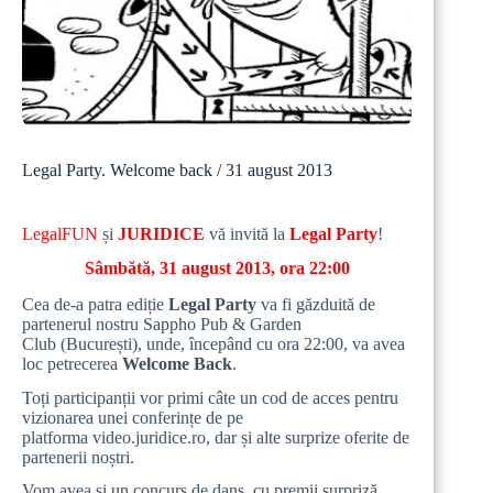
Legal Party. Welcome back / 31 august 2013
LegalFUN
și
JURIDICE
vă invită la
Legal Party
!
Sâmbătă, 31 august 2013, ora 22:00
Cea de-a patra ediție
Legal Party
va fi găzduită de
partenerul nostru
Sappho Pub & Garden
Club
(București), unde, începând cu ora 22:00, va avea
loc petrecerea
Welcome Back
.
Toți participanții vor primi câte un cod de acces pentru
vizionarea unei conferințe de pe
platforma
video.juridice.ro
, dar și alte surprize oferite de
partenerii noștri.
Vom avea și un concurs de dans, cu premii surpriză,