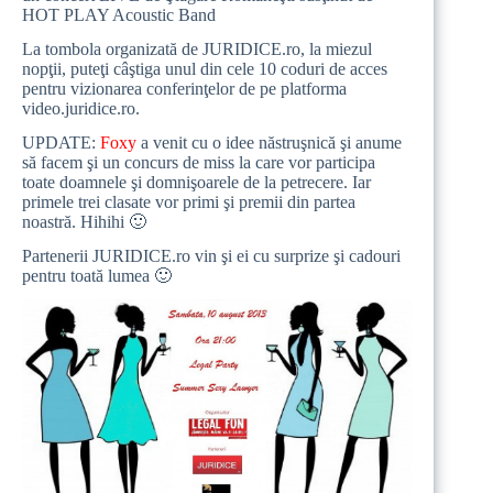
HOT PLAY Acoustic Band
La tombola organizată de JURIDICE.ro, la miezul
nopţii, puteţi câştiga unul din cele 10 coduri de acces
pentru vizionarea conferinţelor de pe platforma
video.juridice.ro
.
UPDATE:
Foxy
a venit cu o idee năstruşnică şi anume
să facem şi un concurs de miss la care vor participa
toate doamnele şi domnişoarele de la petrecere. Iar
primele trei clasate vor primi şi premii din partea
noastră. Hihihi 🙂
Partenerii JURIDICE.ro vin şi ei cu surprize şi cadouri
pentru toată lumea 🙂