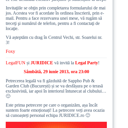
Invitaţiile se obţin prin completarea formularului de mai
jos. Acestea vor fi acordate în ordinea înscrierii, prin e-
mail. Pentru a face rezervarea unei mese, vă rugăm să
treceţi şi numărul de telefon, pentru a fi contactaţi de
locaţie.
Vă așteptăm cu drag în
Centrul Vechi, str. Soarelui nr.
3
!
Foxy
LegalFUN
și
JURIDICE
vă invită la
Legal Party
!
Sâmbătă, 29 iunie 2013, ora 23:00
Petrecerea legală va fi găzduită de
Sappho Pub &
Garden Club
(București) și se va desfășura pe o terasă
exclusivistă, iar apoi în interiorul întunecat al clubului…
🙂
Este prima petrecere pe care o organizăm, așa încât
suntem foarte emoționați! La petrecere veți avea ocazia
să cunoașteți personal echipa JURIDICE.ro 🙂