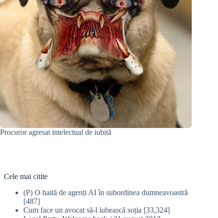
Procuror agresat intelectual de iubită
Cele mai citite
(P) O haită de agenți AI în subordinea dumneavoastră
[487]
Cum face un avocat să-l iubească soția
[33,324]