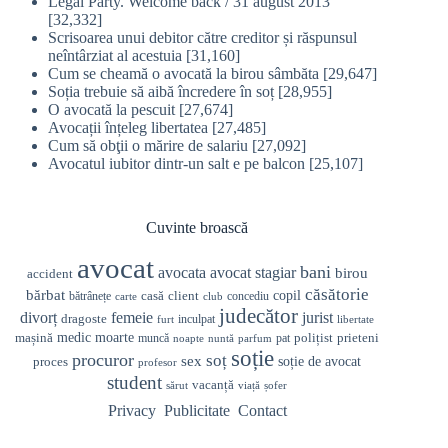
Legal Party. Welcome back / 31 august 2013
[32,332]
Scrisoarea unui debitor către creditor și răspunsul
neîntârziat al acestuia
[31,160]
Cum se cheamă o avocată la birou sâmbăta
[29,647]
Soția trebuie să aibă încredere în soț
[28,955]
O avocată la pescuit
[27,674]
Avocații înțeleg libertatea
[27,485]
Cum să obţii o mărire de salariu
[27,092]
Avocatul iubitor dintr-un salt e pe balcon
[25,107]
Cuvinte broască
avocat
bani
avocata
avocat stagiar
birou
accident
căsătorie
bărbat
casă
copil
client
bătrânețe
concediu
carte
club
judecător
divorț
femeie
jurist
dragoste
inculpat
furt
libertate
medic
mașină
moarte
prieteni
polițist
muncă
pat
noapte
nuntă
parfum
soție
procuror
soț
sex
soție de avocat
proces
profesor
student
vacanță
sărut
viață
șofer
Privacy
Publicitate
Contact