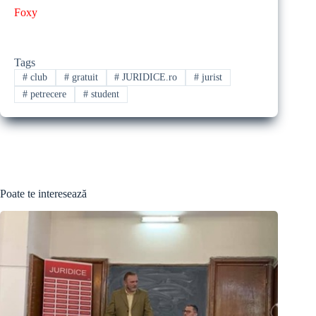
Foxy
Tags
#
club
#
gratuit
#
JURIDICE.ro
#
jurist
#
petrecere
#
student
Poate te interesează