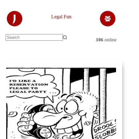
Skip
to
content
J
Legal Fun
106
online
No
results