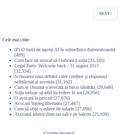
NEXT
Cele mai citite
(P) O haită de agenți AI în subordinea dumneavoastră
[489]
Cum face un avocat să-l iubească soția
[33,326]
Legal Party. Welcome back / 31 august 2013
[32,334]
Scrisoarea unui debitor către creditor și răspunsul
neîntârziat al acestuia
[31,162]
Cum se cheamă o avocată la birou sâmbăta
[29,648]
Soția trebuie să aibă încredere în soț
[28,956]
O avocată la pescuit
[27,676]
Avocații înțeleg libertatea
[27,487]
Cum să obţii o mărire de salariu
[27,096]
Avocatul iubitor dintr-un salt e pe balcon
[25,109]
Cuvinte broască