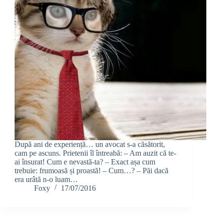
După ani de experiență… un avocat s-a căsătorit,
cam pe ascuns. Prietenii îl întreabă: – Am auzit că te-
ai însurat! Cum e nevastă-ta? – Exact așa cum
trebuie: frumoasă și proastă! – Cum…? – Păi dacă
era urâtă n-o luam…
Foxy
17/07/2016