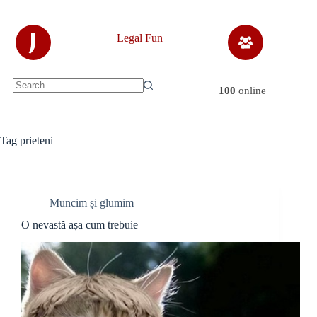
Skip
to
content
J
Legal Fun
100
online
No
results
Tag
prieteni
Muncim și glumim
O nevastă așa cum trebuie