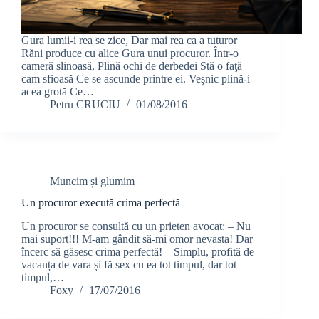
Gura lumii-i rea se zice, Dar mai rea ca a tuturor
Răni produce cu alice Gura unui procuror. Într-o
cameră slinoasă, Plină ochi de derbedei Stă o faţă
cam sfioasă Ce se ascunde printre ei. Veşnic plină-i
acea grotă Ce…
Petru CRUCIU
01/08/2016
Muncim și glumim
Un procuror execută crima perfectă
Un procuror se consultă cu un prieten avocat: – Nu
mai suport!!! M-am gândit să-mi omor nevasta! Dar
încerc să găsesc crima perfectă! – Simplu, profită de
vacanța de vara și fă sex cu ea tot timpul, dar tot
timpul,…
Foxy
17/07/2016