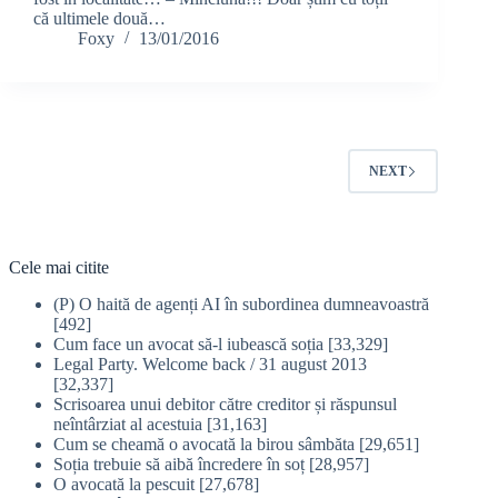
că ultimele două…
Foxy
13/01/2016
NEXT
Cele mai citite
(P) O haită de agenți AI în subordinea dumneavoastră
[492]
Cum face un avocat să-l iubească soția
[33,329]
Legal Party. Welcome back / 31 august 2013
[32,337]
Scrisoarea unui debitor către creditor și răspunsul
neîntârziat al acestuia
[31,163]
Cum se cheamă o avocată la birou sâmbăta
[29,651]
Soția trebuie să aibă încredere în soț
[28,957]
O avocată la pescuit
[27,678]