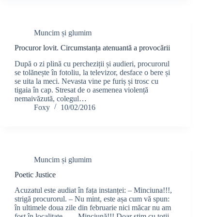
Muncim și glumim
Procuror lovit. Circumstanța atenuantă a provocării
După o zi plină cu percheziții și audieri, procurorul
se tolănește în fotoliu, la televizor, desface o bere și
se uita la meci. Nevasta vine pe furiș și trosc cu
tigaia în cap. Stresat de o asemenea violență
nemaivăzută, colegul…
Foxy
10/02/2016
Muncim și glumim
Poetic Justice
Acuzatul este audiat în fața instanței: – Minciuna!!!,
strigă procurorul. – Nu mint, este așa cum vă spun:
în ultimele doua zile din februarie nici măcar nu am
fost în localitate… – Minciună!!! Doar știm cu toții