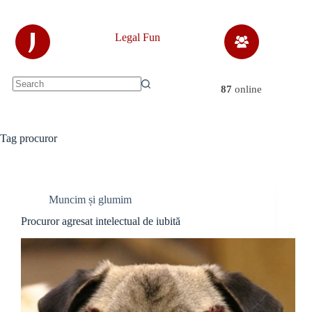
Skip
to
content
J
Legal Fun
87
online
No
results
Tag
procuror
Muncim și glumim
Procuror agresat intelectual de iubită