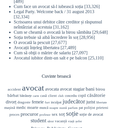
[489]
Cum face un avocat să-l iubească soția
[33,326]
Legal Party. Welcome back / 31 august 2013
[32,334]
Scrisoarea unui debitor către creditor și răspunsul
neîntârziat al acestuia
[31,162]
Cum se cheamă o avocată la birou sâmbăta
[29,648]
Soția trebuie să aibă încredere în soț
[28,956]
O avocată la pescuit
[27,677]
Avocații înțeleg libertatea
[27,489]
Cum să obţii o mărire de salariu
[27,097]
Avocatul iubitor dintr-un salt e pe balcon
[25,110]
Cuvinte broască
avocat
bani
avocata
avocat stagiar
birou
accident
căsătorie
bărbat
casă
copil
client
bătrânețe
concediu
carte
club
judecător
divorț
femeie
jurist
dragoste
inculpat
furt
libertate
medic
mașină
moarte
prieteni
polițist
muncă
pat
noapte
nuntă
parfum
soție
procuror
soț
sex
soție de avocat
proces
profesor
student
vacanță
sărut
viață
șofer