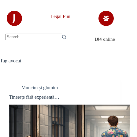
Skip
to
content
J
Legal Fun
104
online
No
results
Tag
avocat
Muncim și glumim
Tinerețe fără experiență…