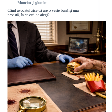
Muncim și glumim
Când avocatul zice că are o veste bună și una
proastă, în ce ordine alegi?