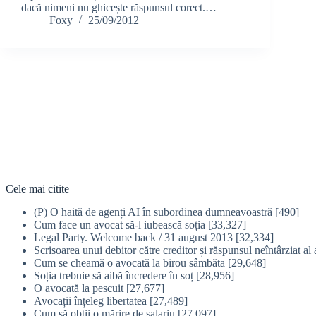
dacă nimeni nu ghicește răspunsul corect.…
Foxy
25/09/2012
Cele mai citite
(P) O haită de agenți AI în subordinea dumneavoastră
[490]
Cum face un avocat să-l iubească soția
[33,327]
Legal Party. Welcome back / 31 august 2013
[32,334]
Scrisoarea unui debitor către creditor și răspunsul neîntârziat al 
Cum se cheamă o avocată la birou sâmbăta
[29,648]
Soția trebuie să aibă încredere în soț
[28,956]
O avocată la pescuit
[27,677]
Avocații înțeleg libertatea
[27,489]
Cum să obţii o mărire de salariu
[27,097]