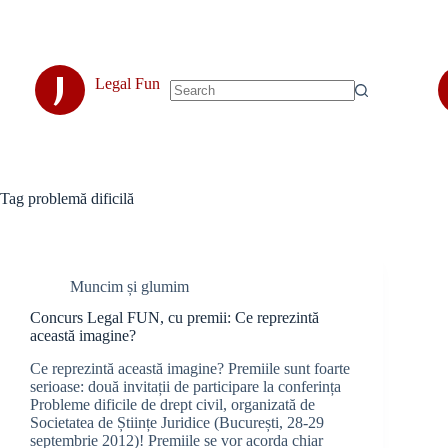
Skip
to
content
J
Legal Fun
No
results
Tag
problemă dificilă
Muncim și glumim
Concurs Legal FUN, cu premii: Ce reprezintă
această imagine?
Ce reprezintă această imagine? Premiile sunt foarte
serioase: două invitații de participare la conferința
Probleme dificile de drept civil, organizată de
Societatea de Științe Juridice (București, 28-29
septembrie 2012)! Premiile se vor acorda chiar