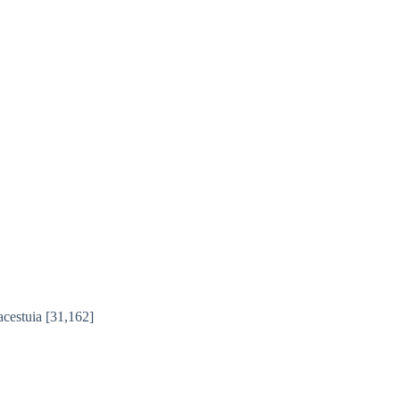
acestuia
[31,162]