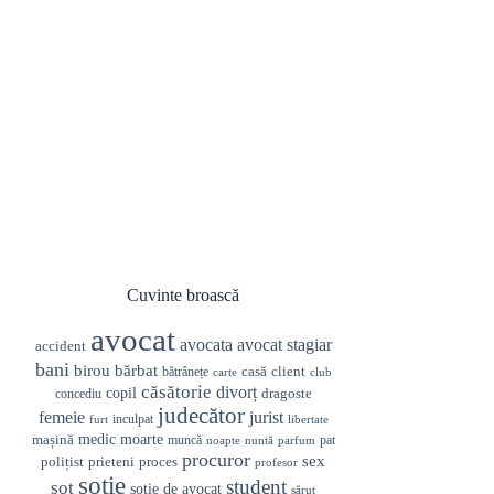
Cuvinte broască
avocat
avocata
avocat stagiar
accident
bani
birou
bărbat
casă
client
bătrânețe
carte
club
căsătorie
divorț
copil
dragoste
concediu
judecător
femeie
jurist
inculpat
furt
libertate
medic
mașină
moarte
muncă
pat
noapte
nuntă
parfum
procuror
sex
prieteni
polițist
proces
profesor
soție
student
soț
soție de avocat
sărut