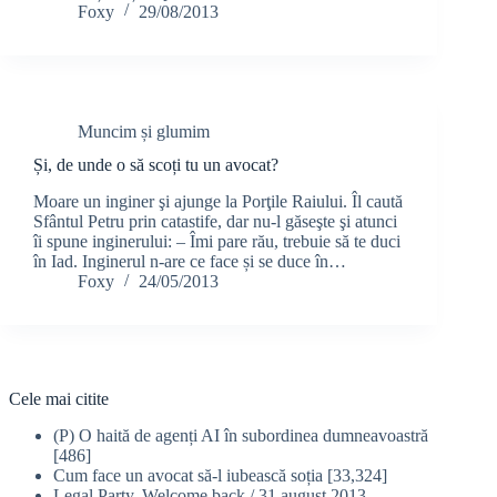
Foxy
29/08/2013
Muncim și glumim
Și, de unde o să scoți tu un avocat?
Moare un inginer şi ajunge la Porţile Raiului. Îl caută
Sfântul Petru prin catastife, dar nu-l găseşte şi atunci
îi spune inginerului: – Îmi pare rău, trebuie să te duci
în Iad. Inginerul n-are ce face și se duce în…
Foxy
24/05/2013
Cele mai citite
(P) O haită de agenți AI în subordinea dumneavoastră
[486]
Cum face un avocat să-l iubească soția
[33,324]
Legal Party. Welcome back / 31 august 2013