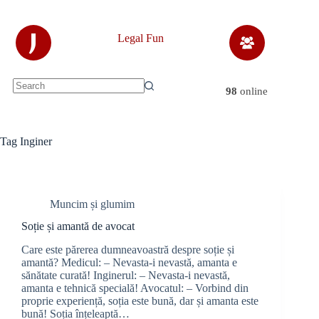
Skip
to
content
J
Legal Fun
98
online
No
results
Tag
Inginer
Muncim și glumim
Soție și amantă de avocat
Care este părerea dumneavoastră despre soție și
amantă? Medicul: – Nevasta-i nevastă, amanta e
sănătate curată! Inginerul: – Nevasta-i nevastă,
amanta e tehnică specială! Avocatul: – Vorbind din
proprie experiență, soția este bună, dar și amanta este
bună! Soția înțeleaptă…