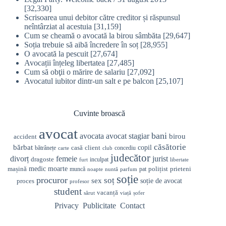
[32,330]
Scrisoarea unui debitor către creditor și răspunsul
neîntârziat al acestuia
[31,159]
Cum se cheamă o avocată la birou sâmbăta
[29,647]
Soția trebuie să aibă încredere în soț
[28,955]
O avocată la pescuit
[27,674]
Avocații înțeleg libertatea
[27,485]
Cum să obţii o mărire de salariu
[27,092]
Avocatul iubitor dintr-un salt e pe balcon
[25,107]
Cuvinte broască
avocat
bani
avocata
avocat stagiar
birou
accident
căsătorie
bărbat
casă
copil
client
bătrânețe
concediu
carte
club
judecător
divorț
femeie
jurist
dragoste
inculpat
furt
libertate
medic
mașină
moarte
prieteni
polițist
muncă
pat
noapte
nuntă
parfum
soție
procuror
soț
sex
soție de avocat
proces
profesor
student
vacanță
sărut
viață
șofer
Privacy
Publicitate
Contact