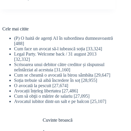
Cele mai citite
(P) O haită de agenți AI în subordinea dumneavoastră
[488]
Cum face un avocat să-l iubească soția
[33,324]
Legal Party. Welcome back / 31 august 2013
[32,332]
Scrisoarea unui debitor către creditor și răspunsul
neîntârziat al acestuia
[31,160]
Cum se cheamă o avocată la birou sâmbăta
[29,647]
Soția trebuie să aibă încredere în soț
[28,955]
O avocată la pescuit
[27,674]
Avocații înțeleg libertatea
[27,486]
Cum să obţii o mărire de salariu
[27,095]
Avocatul iubitor dintr-un salt e pe balcon
[25,107]
Cuvinte broască