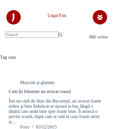
Skip
to
content
J
Legal Fun
102
online
No
results
Tag
ceas
Muncim și glumim
Cum își folosește un avocat ceasul
Într-un club de fitze din București, un avocat foarte
arătos şi bine îmbrăcat se aşează la bar, lângă o
tânără care arată bine spre foarte bine. Îi aruncă o
privire scurtă, după care se uită la ceas foarte atent
şi…
Foxy
03/12/2015