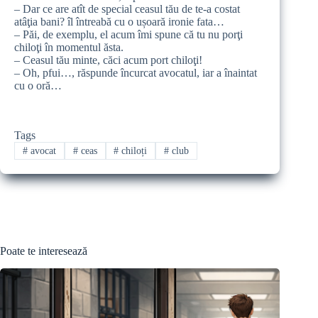
– Dar ce are atît de special ceasul tău de te-a costat
atâţia bani? îl întreabă cu o ușoară ironie fata…
– Păi, de exemplu, el acum îmi spune că tu nu porţi
chiloţi în momentul ăsta.
– Ceasul tău minte, căci acum port chiloţi!
– Oh, pfui…, răspunde încurcat avocatul, iar a înaintat
cu o oră…
Tags
#
avocat
#
ceas
#
chiloți
#
club
Poate te interesează