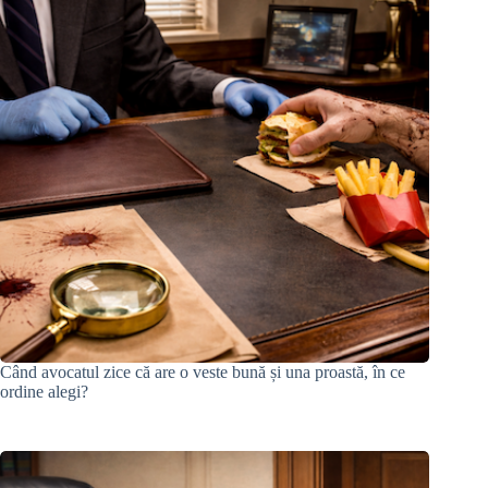
Când avocatul zice că are o veste bună și una proastă, în ce
ordine alegi?