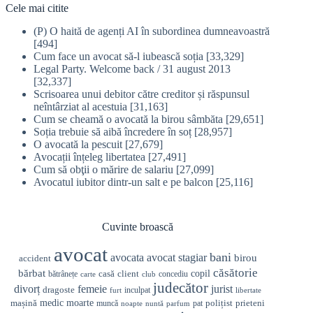
Cele mai citite
(P) O haită de agenți AI în subordinea dumneavoastră
[494]
Cum face un avocat să-l iubească soția
[33,329]
Legal Party. Welcome back / 31 august 2013
[32,337]
Scrisoarea unui debitor către creditor și răspunsul
neîntârziat al acestuia
[31,163]
Cum se cheamă o avocată la birou sâmbăta
[29,651]
Soția trebuie să aibă încredere în soț
[28,957]
O avocată la pescuit
[27,679]
Avocații înțeleg libertatea
[27,491]
Cum să obţii o mărire de salariu
[27,099]
Avocatul iubitor dintr-un salt e pe balcon
[25,116]
Cuvinte broască
avocat
bani
avocata
avocat stagiar
birou
accident
căsătorie
bărbat
casă
copil
client
bătrânețe
concediu
carte
club
judecător
divorț
femeie
jurist
dragoste
inculpat
furt
libertate
medic
mașină
moarte
prieteni
polițist
muncă
pat
noapte
nuntă
parfum