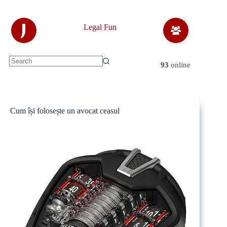
Skip
to
content
J
Legal Fun
93
online
No
results
Cum își folosește un avocat ceasul