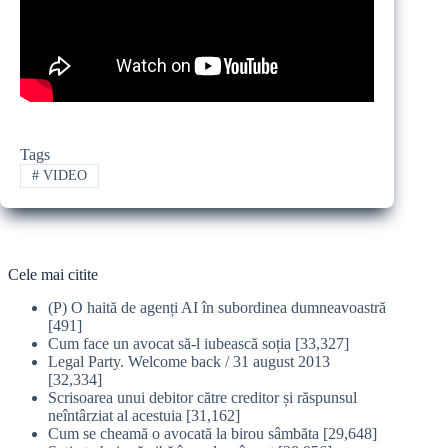
Tags
#
VIDEO
Cele mai citite
(P) O haită de agenți AI în subordinea dumneavoastră
[491]
Cum face un avocat să-l iubească soția
[33,327]
Legal Party. Welcome back / 31 august 2013
[32,334]
Scrisoarea unui debitor către creditor și răspunsul
neîntârziat al acestuia
[31,162]
Cum se cheamă o avocată la birou sâmbăta
[29,648]