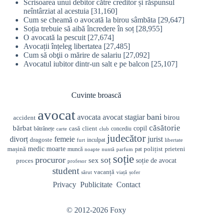
Scrisoarea unui debitor către creditor și răspunsul
neîntârziat al acestuia
[31,160]
Cum se cheamă o avocată la birou sâmbăta
[29,647]
Soția trebuie să aibă încredere în soț
[28,955]
O avocată la pescuit
[27,674]
Avocații înțeleg libertatea
[27,485]
Cum să obţii o mărire de salariu
[27,092]
Avocatul iubitor dintr-un salt e pe balcon
[25,107]
Cuvinte broască
avocat
bani
avocata
avocat stagiar
birou
accident
căsătorie
bărbat
casă
copil
client
bătrânețe
concediu
carte
club
judecător
divorț
femeie
jurist
dragoste
inculpat
furt
libertate
medic
mașină
moarte
prieteni
polițist
muncă
pat
noapte
nuntă
parfum
soție
procuror
soț
sex
soție de avocat
proces
profesor
student
vacanță
sărut
viață
șofer
Privacy
Publicitate
Contact
© 2012-2026 Foxy