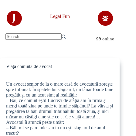
Skip
to
content
J
Legal Fun
99
online
No
results
Viață chinuită de avocat
Un avocat senior de la o mare casă de avocatură zorește
spre tribunal. În spatele lui stagiarul, un tânăr foarte bine
pregătit și cu un acut simț al realității:
– Băi, ce chinuit ești! Lucrezi de atâția ani în firmă și
mergi toată ziua pe unde te trimite stăpânul? La vârsta și
pregătirea ta bați drumul tribunalului toată ziua, și nici
măcar nu câștigi cine știe ce… Ce viață aiurea!…
Avocatul îi aruncă peste umăr:
– Băi, mi se pare mie sau tu nu ești stagiarul de anul
trecut?