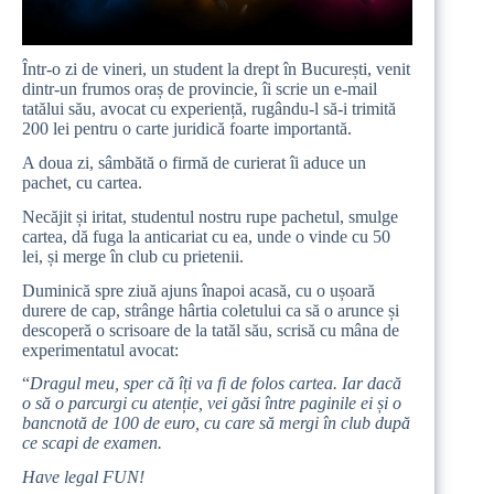
Într-o zi de vineri, un student la drept în București, venit
dintr-un frumos oraș de provincie, îi scrie un e-mail
tatălui său, avocat cu experiență, rugându-l să-i trimită
200 lei pentru o
carte juridică foarte importantă
.
A doua zi, sâmbătă o firmă de curierat îi aduce un
pachet, cu cartea.
Necăjit și iritat, studentul nostru rupe pachetul, smulge
cartea, dă fuga la anticariat cu ea, unde o vinde cu 50
lei, și merge în club cu prietenii.
Duminică spre ziuă ajuns înapoi acasă, cu o ușoară
durere de cap, strânge hârtia coletului ca să o arunce și
descoperă o scrisoare de la tatăl său, scrisă cu mâna de
experimentatul avocat:
“
Dragul meu, sper că îți va fi de folos cartea. Iar dacă
o să o parcurgi cu atenție, vei găsi între paginile ei și o
bancnotă de 100 de euro, cu care să mergi în club după
ce scapi de examen.
Have legal FUN!