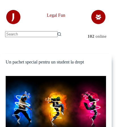
Skip
to
content
J
Legal Fun
102
online
No
results
Un pachet special pentru un student la drept