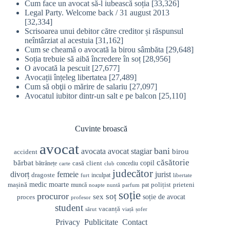
Cum face un avocat să-l iubească soția
[33,326]
Legal Party. Welcome back / 31 august 2013
[32,334]
Scrisoarea unui debitor către creditor și răspunsul
neîntârziat al acestuia
[31,162]
Cum se cheamă o avocată la birou sâmbăta
[29,648]
Soția trebuie să aibă încredere în soț
[28,956]
O avocată la pescuit
[27,677]
Avocații înțeleg libertatea
[27,489]
Cum să obţii o mărire de salariu
[27,097]
Avocatul iubitor dintr-un salt e pe balcon
[25,110]
Cuvinte broască
avocat
bani
avocata
avocat stagiar
birou
accident
căsătorie
bărbat
casă
copil
client
bătrânețe
concediu
carte
club
judecător
divorț
femeie
jurist
dragoste
inculpat
furt
libertate
medic
mașină
moarte
prieteni
polițist
muncă
pat
noapte
nuntă
parfum
soție
procuror
soț
sex
soție de avocat
proces
profesor
student
vacanță
sărut
viață
șofer
Privacy
Publicitate
Contact