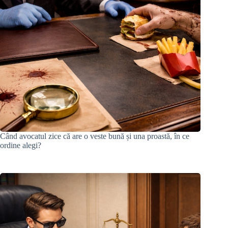
Când avocatul zice că are o veste bună și una proastă, în ce
ordine alegi?