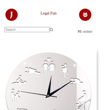
Skip
to
content
J
Legal Fun
91
online
No
results