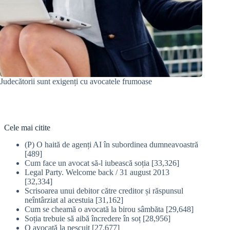
Judecătorii sunt exigenți cu avocatele frumoase
Cele mai citite
(P) O haită de agenți AI în subordinea dumneavoastră
[489]
Cum face un avocat să-l iubească soția
[33,326]
Legal Party. Welcome back / 31 august 2013
[32,334]
Scrisoarea unui debitor către creditor și răspunsul
neîntârziat al acestuia
[31,162]
Cum se cheamă o avocată la birou sâmbăta
[29,648]
Soția trebuie să aibă încredere în soț
[28,956]
O avocată la pescuit
[27,677]