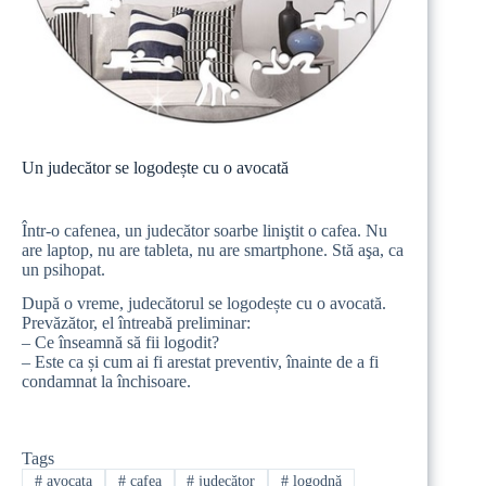
Un judecător se logodește cu o avocată
Într-o cafenea, un judecător soarbe liniştit o cafea. Nu
are laptop, nu are tableta, nu are smartphone. Stă aşa, ca
un psihopat.
După o vreme, judecătorul se logodește cu o avocată.
Prevăzător, el întreabă preliminar:
– Ce înseamnă să fii logodit?
– Este ca și cum ai fi arestat preventiv, înainte de a fi
condamnat la închisoare.
Tags
#
avocata
#
cafea
#
judecător
#
logodnă