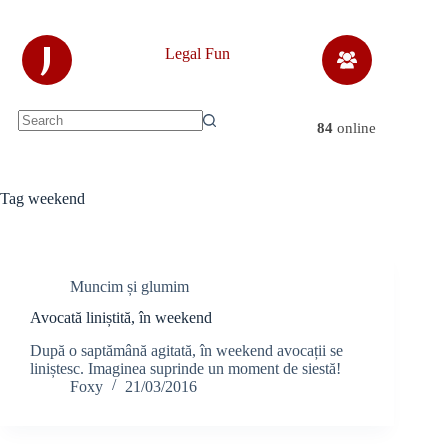
Skip
to
content
J
Legal Fun
84
online
No
results
Tag
weekend
Muncim și glumim
Avocată liniștită, în weekend
După o saptămână agitată, în weekend avocații se
liniștesc. Imaginea suprinde un moment de siestă!
Foxy
21/03/2016