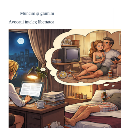
Muncim și glumim
Avocații înțeleg libertatea