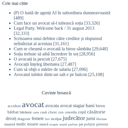
Cele mai citite
(P) O haită de agenți AI în subordinea dumneavoastră
[489]
Cum face un avocat să-l iubească soția
[33,326]
Legal Party. Welcome back / 31 august 2013
[32,333]
Scrisoarea unui debitor către creditor și răspunsul
neîntârziat al acestuia
[31,161]
Cum se cheamă o avocată la birou sâmbăta
[29,648]
Soția trebuie să aibă încredere în soț
[28,956]
O avocată la pescuit
[27,675]
Avocații înțeleg libertatea
[27,487]
Cum să obţii o mărire de salariu
[27,096]
Avocatul iubitor dintr-un salt e pe balcon
[25,108]
Cuvinte broască
avocat
bani
avocata
avocat stagiar
birou
accident
căsătorie
bărbat
casă
copil
client
bătrânețe
concediu
carte
club
judecător
divorț
femeie
jurist
dragoste
inculpat
furt
libertate
medic
mașină
moarte
prieteni
polițist
muncă
pat
noapte
nuntă
parfum