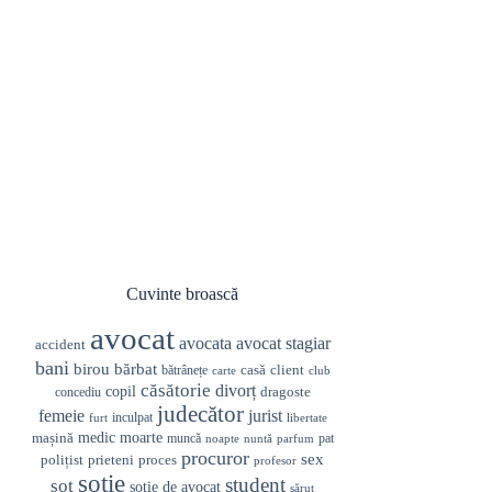
Cuvinte broască
avocat
avocata
avocat stagiar
accident
bani
birou
bărbat
casă
client
bătrânețe
carte
club
căsătorie
divorț
copil
dragoste
concediu
judecător
femeie
jurist
inculpat
furt
libertate
medic
mașină
moarte
muncă
pat
noapte
nuntă
parfum
procuror
sex
prieteni
polițist
proces
profesor
soție
student
soț
soție de avocat
sărut