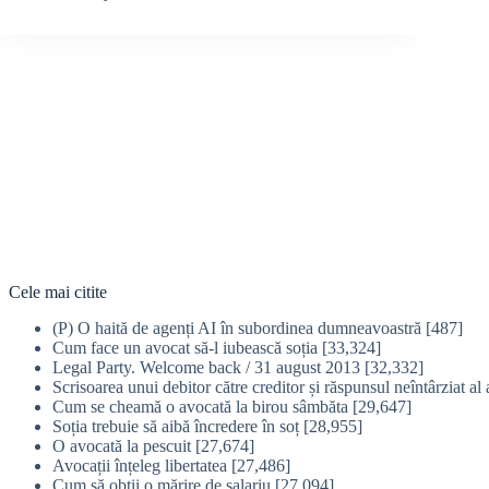
Cele mai citite
(P) O haită de agenți AI în subordinea dumneavoastră
[487]
Cum face un avocat să-l iubească soția
[33,324]
Legal Party. Welcome back / 31 august 2013
[32,332]
Scrisoarea unui debitor către creditor și răspunsul neîntârziat al 
Cum se cheamă o avocată la birou sâmbăta
[29,647]
Soția trebuie să aibă încredere în soț
[28,955]
O avocată la pescuit
[27,674]
Avocații înțeleg libertatea
[27,486]
Cum să obţii o mărire de salariu
[27,094]