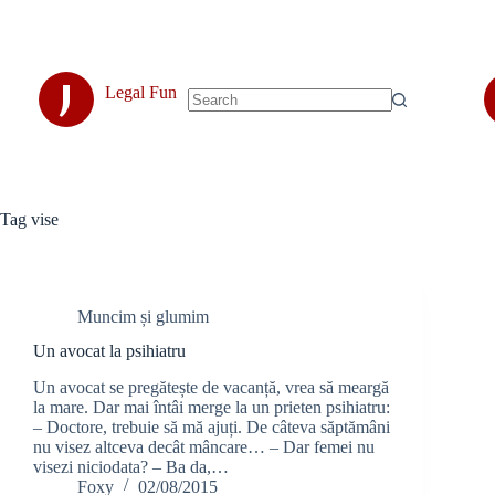
Skip
to
content
J
Legal Fun
No
results
Tag
vise
Muncim și glumim
Un avocat la psihiatru
Un avocat se pregătește de vacanță, vrea să meargă
la mare. Dar mai întâi merge la un prieten psihiatru:
– Doctore, trebuie să mă ajuți. De câteva săptămâni
nu visez altceva decât mâncare… – Dar femei nu
visezi niciodata? – Ba da,…
Foxy
02/08/2015