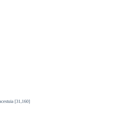
acestuia
[31,160]