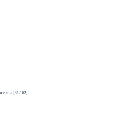
acestuia
[31,162]