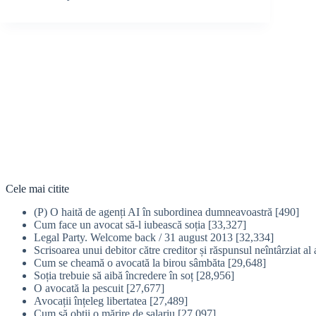
Cele mai citite
(P) O haită de agenți AI în subordinea dumneavoastră
[490]
Cum face un avocat să-l iubească soția
[33,327]
Legal Party. Welcome back / 31 august 2013
[32,334]
Scrisoarea unui debitor către creditor și răspunsul neîntârziat al 
Cum se cheamă o avocată la birou sâmbăta
[29,648]
Soția trebuie să aibă încredere în soț
[28,956]
O avocată la pescuit
[27,677]
Avocații înțeleg libertatea
[27,489]
Cum să obţii o mărire de salariu
[27,097]