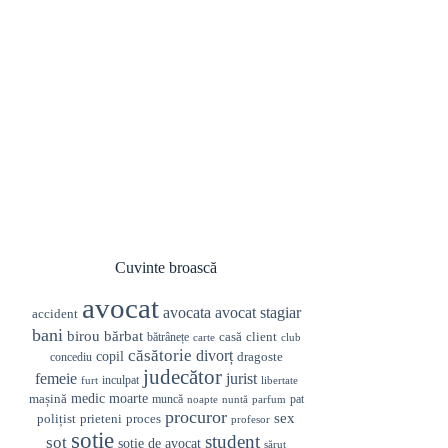
Cuvinte broască
avocat
avocata
avocat stagiar
accident
bani
birou
bărbat
casă
client
bătrânețe
carte
club
căsătorie
divorț
copil
dragoste
concediu
judecător
femeie
jurist
inculpat
furt
libertate
medic
mașină
moarte
muncă
pat
noapte
nuntă
parfum
procuror
sex
prieteni
polițist
proces
profesor
soție
student
soț
soție de avocat
sărut