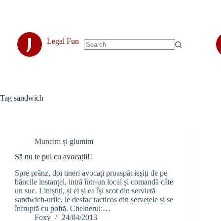
Skip
to
content
J
Legal Fun
No
results
Tag
sandwich
Muncim și glumim
Să nu te pui cu avocații!!
Spre prânz, doi tineri avocați proaspăt ieșiți de pe
băncile instanței, intră într-un local și comandă câte
un suc. Liniștiți, și el și ea își scot din servietă
sandwich-urile, le desfac tacticos din șervețele și se
înfruptă cu poftă. Chelnerul:…
Foxy
24/04/2013