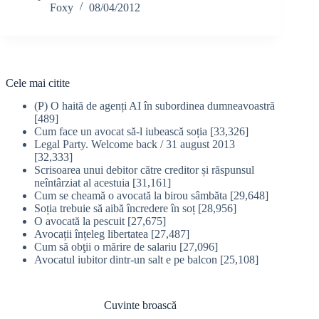
Foxy
08/04/2012
Cele mai citite
(P) O haită de agenți AI în subordinea dumneavoastră
[489]
Cum face un avocat să-l iubească soția
[33,326]
Legal Party. Welcome back / 31 august 2013
[32,333]
Scrisoarea unui debitor către creditor și răspunsul
neîntârziat al acestuia
[31,161]
Cum se cheamă o avocată la birou sâmbăta
[29,648]
Soția trebuie să aibă încredere în soț
[28,956]
O avocată la pescuit
[27,675]
Avocații înțeleg libertatea
[27,487]
Cum să obţii o mărire de salariu
[27,096]
Avocatul iubitor dintr-un salt e pe balcon
[25,108]
Cuvinte broască