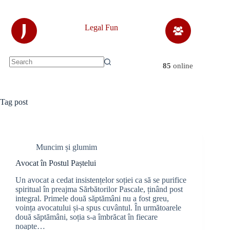
Skip
to
content
J
Legal Fun
85
online
No
results
Tag
post
Muncim și glumim
Avocat în Postul Paștelui
Un avocat a cedat insistențelor soției ca să se purifice
spiritual în preajma Sărbătorilor Pascale, ținând post
integral. Primele două săptămâni nu a fost greu,
voința avocatului și-a spus cuvântul. În următoarele
două săptămâni, soția s-a îmbrăcat în fiecare
noapte…