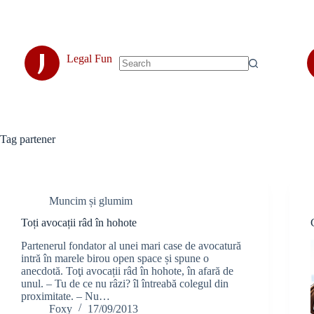
Skip
to
content
J
Legal Fun
No
results
Tag
partener
Muncim și glumim
Toți avocații râd în hohote
Partenerul fondator al unei mari case de avocatură
intră în marele birou open space și spune o
anecdotă. Toţi avocații râd în hohote, în afară de
unul. – Tu de ce nu râzi? îl întreabă colegul din
proximitate. – Nu…
Foxy
17/09/2013