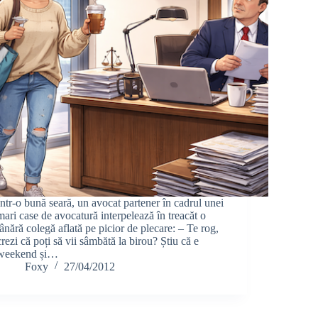
Într-o bună seară, un avocat partener în cadrul unei
mari case de avocatură interpelează în treacăt o
tânără colegă aflată pe picior de plecare: – Te rog,
crezi că poți să vii sâmbătă la birou? Știu că e
weekend și…
Foxy
27/04/2012