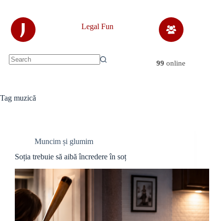
Skip
to
content
J
Legal Fun
99
online
No
results
Tag
muzică
Muncim și glumim
Soția trebuie să aibă încredere în soț