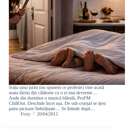
Soția unui jurist (nu spunem ce profesie) vine acasă
seara târziu din călătorie cu o zi mai devreme…
Aude din dormitor o muzică blândă, ProFM
ChillOut. Deschide încet ușa. De sub cearșaf se ițesc
patru picioare îmbrățișate… Se întinde după…
Foxy
20/04/2012