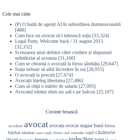
Cele mai citite
(P) O haită de agenți AI în subordinea dumneavoastră
[488]
Cum face un avocat să-l iubească soția
[33,324]
Legal Party. Welcome back / 31 august 2013
[32,332]
Scrisoarea unui debitor către creditor și răspunsul
neîntârziat al acestuia
[31,160]
Cum se cheamă o avocată la birou sâmbăta
[29,647]
Soția trebuie să aibă încredere în soț
[28,955]
O avocată la pescuit
[27,674]
Avocații înțeleg libertatea
[27,486]
Cum să obţii o mărire de salariu
[27,095]
Avocatul iubitor dintr-un salt e pe balcon
[25,107]
Cuvinte broască
avocat
bani
avocata
avocat stagiar
birou
accident
căsătorie
bărbat
casă
copil
client
bătrânețe
concediu
carte
club
judecător
divorț
femeie
jurist
dragoste