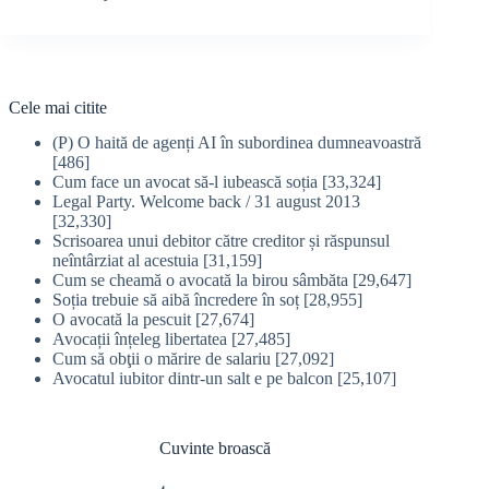
Cele mai citite
(P) O haită de agenți AI în subordinea dumneavoastră
[486]
Cum face un avocat să-l iubească soția
[33,324]
Legal Party. Welcome back / 31 august 2013
[32,330]
Scrisoarea unui debitor către creditor și răspunsul
neîntârziat al acestuia
[31,159]
Cum se cheamă o avocată la birou sâmbăta
[29,647]
Soția trebuie să aibă încredere în soț
[28,955]
O avocată la pescuit
[27,674]
Avocații înțeleg libertatea
[27,485]
Cum să obţii o mărire de salariu
[27,092]
Avocatul iubitor dintr-un salt e pe balcon
[25,107]
Cuvinte broască