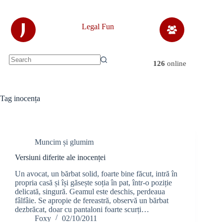
Skip
to
content
J
Legal Fun
126
online
No
results
Tag
inocența
Muncim și glumim
Versiuni diferite ale inocenței
Un avocat, un bărbat solid, foarte bine făcut, intră în
propria casă și își găsește soția în pat, într-o poziție
delicată, singură. Geamul este deschis, perdeaua
fâlfâie. Se apropie de fereastră, observă un bărbat
dezbrăcat, doar cu pantaloni foarte scurți…
Foxy
02/10/2011