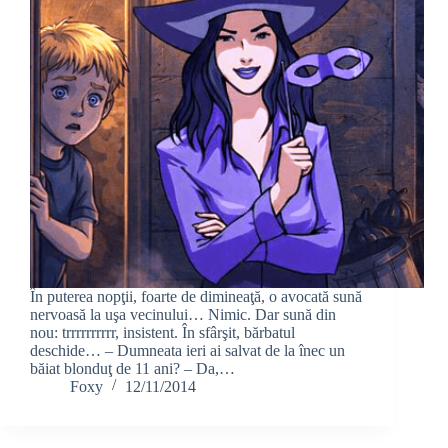
În puterea nopţii, foarte de dimineaţă, o avocată sună
nervoasă la uşa vecinului… Nimic. Dar sună din
nou: trrrrrrrrrr, insistent. În sfârşit, bărbatul
deschide… – Dumneata ieri ai salvat de la înec un
băiat blonduţ de 11 ani? – Da,…
Foxy
12/11/2014