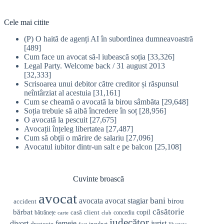
Cele mai citite
(P) O haită de agenți AI în subordinea dumneavoastră
[489]
Cum face un avocat să-l iubească soția
[33,326]
Legal Party. Welcome back / 31 august 2013
[32,333]
Scrisoarea unui debitor către creditor și răspunsul
neîntârziat al acestuia
[31,161]
Cum se cheamă o avocată la birou sâmbăta
[29,648]
Soția trebuie să aibă încredere în soț
[28,956]
O avocată la pescuit
[27,675]
Avocații înțeleg libertatea
[27,487]
Cum să obţii o mărire de salariu
[27,096]
Avocatul iubitor dintr-un salt e pe balcon
[25,108]
Cuvinte broască
avocat
bani
avocata
avocat stagiar
birou
accident
căsătorie
bărbat
casă
copil
client
bătrânețe
concediu
carte
club
judecător
divorț
femeie
jurist
dragoste