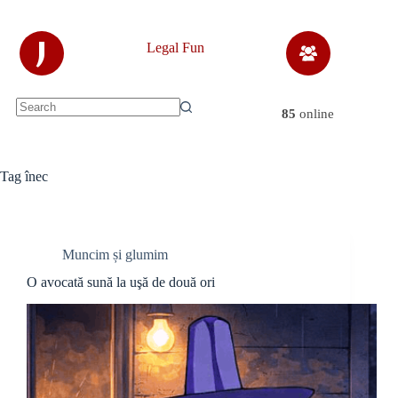
Skip
to
content
J
Legal Fun
85
online
No
results
Tag
înec
Muncim și glumim
O avocată sună la uşă de două ori