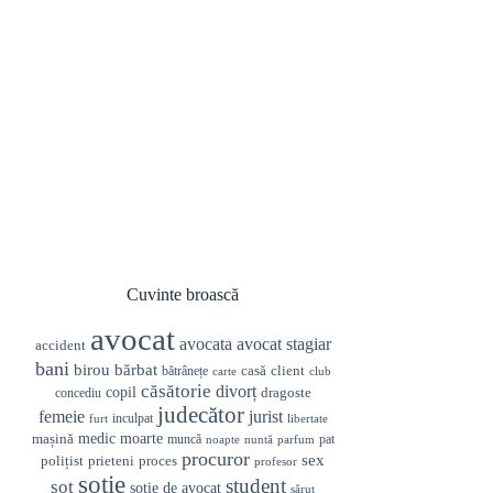
Cuvinte broască
avocat
avocata
avocat stagiar
accident
bani
birou
bărbat
casă
client
bătrânețe
carte
club
căsătorie
divorț
copil
dragoste
concediu
judecător
femeie
jurist
inculpat
furt
libertate
medic
mașină
moarte
muncă
pat
noapte
nuntă
parfum
procuror
sex
prieteni
polițist
proces
profesor
soție
student
soț
soție de avocat
sărut