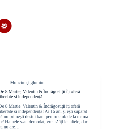
Muncim și glumim
De 8 Martie, Valentin & Îndrăgostiții îți oferă
libertate și independență
De 8 Martie, Valentin & Îndrăgostiții iți oferă
libertate și independență! Ai 16 ani și ești supărat
că nu primești destui bani pentru club de la mama
ta? Hainele s-au demodat, vrei să îți iei altele, dar
ea nu are…