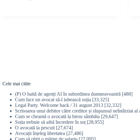
Cele mai citite
(P) O haită de agenți AI în subordinea dumneavoastră
[488]
Cum face un avocat să-l iubească soția
[33,325]
Legal Party. Welcome back / 31 august 2013
[32,332]
Scrisoarea unui debitor către creditor și răspunsul neîntârziat al 
Cum se cheamă o avocată la birou sâmbăta
[29,647]
Soția trebuie să aibă încredere în soț
[28,955]
O avocată la pescuit
[27,674]
Avocații înțeleg libertatea
[27,486]
Cum să obţii o mărire de salariu
[27,095]