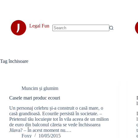
Skip
to
content
J
Legal Fun
No
results
Tag
închisoare
Muncim și glumim
Casele mari produc ecouri
Un personaj celebru și-a construit o casă mare, o
casă grandioasă. Ecourile persistă în societate. –
Prietenul tău locuieşte tot în vila aceea de un milion
de euro din balconul căreia se vede închisoarea
Jilava? – În acest moment nu.…
Foxy
10/05/2015