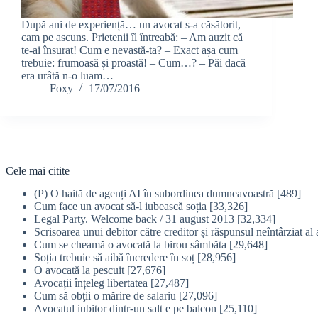
După ani de experiență… un avocat s-a căsătorit,
cam pe ascuns. Prietenii îl întreabă: – Am auzit că
te-ai însurat! Cum e nevastă-ta? – Exact așa cum
trebuie: frumoasă și proastă! – Cum…? – Păi dacă
era urâtă n-o luam…
Foxy
17/07/2016
Cele mai citite
(P) O haită de agenți AI în subordinea dumneavoastră
[489]
Cum face un avocat să-l iubească soția
[33,326]
Legal Party. Welcome back / 31 august 2013
[32,334]
Scrisoarea unui debitor către creditor și răspunsul neîntârziat al 
Cum se cheamă o avocată la birou sâmbăta
[29,648]
Soția trebuie să aibă încredere în soț
[28,956]
O avocată la pescuit
[27,676]
Avocații înțeleg libertatea
[27,487]
Cum să obţii o mărire de salariu
[27,096]
Avocatul iubitor dintr-un salt e pe balcon
[25,110]