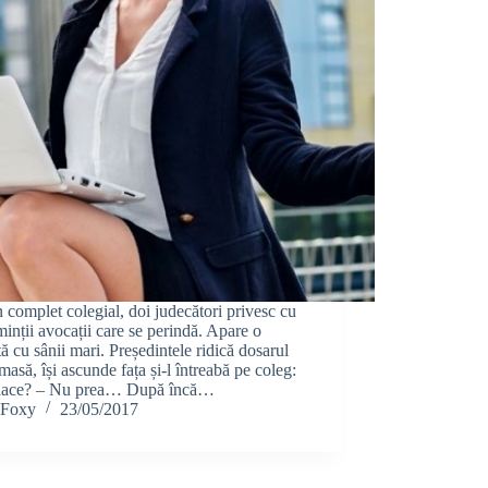
n complet colegial, doi judecători privesc cu
minții avocații care se perindă. Apare o
ă cu sânii mari. Președintele ridică dosarul
masă, își ascunde fața și-l întreabă pe coleg:
 place? – Nu prea… După încă…
Foxy
23/05/2017