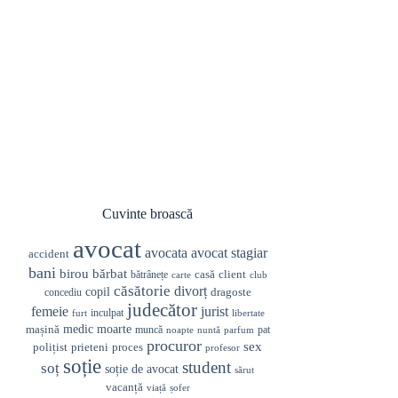
Cuvinte broască
avocat
avocata
avocat stagiar
accident
bani
birou
bărbat
casă
client
bătrânețe
carte
club
căsătorie
divorț
copil
dragoste
concediu
judecător
femeie
jurist
inculpat
furt
libertate
medic
mașină
moarte
muncă
pat
noapte
nuntă
parfum
procuror
sex
prieteni
polițist
proces
profesor
soție
student
soț
soție de avocat
sărut
vacanță
viață
șofer