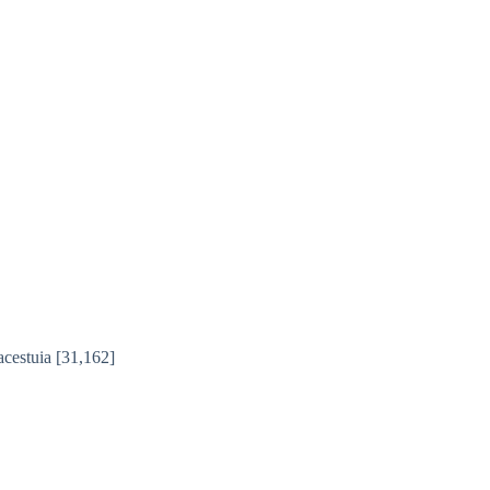
acestuia
[31,162]