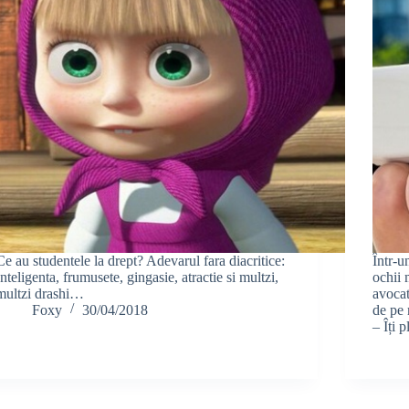
Ce au studentele la drept? Adevarul fara diacritice:
Într-u
Inteligenta, frumusete, gingasie, atractie si multzi,
ochii 
multzi drashi…
avocat
Foxy
30/04/2018
de pe 
– Îți