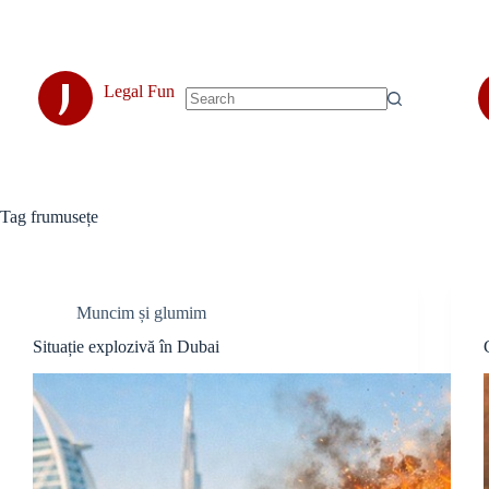
Skip
to
content
J
Legal Fun
No
results
Tag
frumusețe
Muncim și glumim
Situație explozivă în Dubai