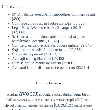
Cele mai citite
(P) O haită de agenți AI în subordinea dumneavoastră
[489]
Cum face un avocat să-l iubească soția
[33,326]
Legal Party. Welcome back / 31 august 2013
[32,334]
Scrisoarea unui debitor către creditor și răspunsul
neîntârziat al acestuia
[31,162]
Cum se cheamă o avocată la birou sâmbăta
[29,648]
Soția trebuie să aibă încredere în soț
[28,956]
O avocată la pescuit
[27,677]
Avocații înțeleg libertatea
[27,488]
Cum să obţii o mărire de salariu
[27,097]
Avocatul iubitor dintr-un salt e pe balcon
[25,110]
Cuvinte broască
avocat
bani
avocata
avocat stagiar
birou
accident
căsătorie
bărbat
casă
copil
client
bătrânețe
concediu
carte
club
judecător
divorț
femeie
jurist
dragoste
inculpat
furt
libertate