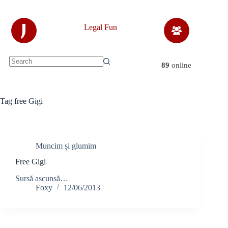
Skip
to
content
J
Legal Fun
89
online
No
results
Tag
free Gigi
Muncim și glumim
Free Gigi
Sursă ascunsă…
Foxy
12/06/2013