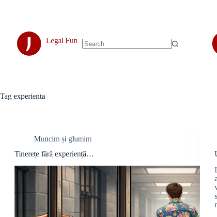
Skip
to
content
J
Legal Fun
No
results
Tag
experienta
Muncim și glumim
Tinerețe fără experiență…