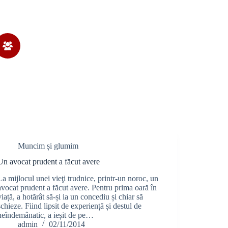
Muncim și glumim
Un avocat prudent a făcut avere
La mijlocul unei vieţi trudnice, printr-un noroc, un
avocat prudent a făcut avere. Pentru prima oară în
viață, a hotărât să-și ia un concediu și chiar să
schieze. Fiind lipsit de experiență și destul de
neîndemânatic, a ieșit de pe…
admin
02/11/2014