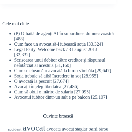
Cele mai citite
(P) O haită de agenți AI în subordinea dumneavoastră
[488]
Cum face un avocat să-l iubească soția
[33,324]
Legal Party. Welcome back / 31 august 2013
[32,332]
Scrisoarea unui debitor către creditor și răspunsul
neîntârziat al acestuia
[31,160]
Cum se cheamă o avocată la birou sâmbăta
[29,647]
Soția trebuie să aibă încredere în soț
[28,955]
O avocată la pescuit
[27,674]
Avocații înțeleg libertatea
[27,486]
Cum să obţii o mărire de salariu
[27,095]
Avocatul iubitor dintr-un salt e pe balcon
[25,107]
Cuvinte broască
avocat
bani
avocata
avocat stagiar
birou
accident