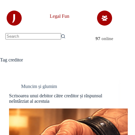
Skip
to
content
J
Legal Fun
97
online
No
results
Tag
creditor
Muncim și glumim
Scrisoarea unui debitor către creditor și răspunsul
neîntârziat al acestuia