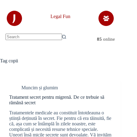
Skip
to
content
J
Legal Fun
85
online
No
results
Tag
copii
Muncim și glumim
Tratament secret pentru migrenă. De ce trebuie să
rămănă secret
Tratamentele medicale au constituit întotdeauna o
știință deținută în secret. Fie pentru că era tăinuită, fie
că, așa cum se întâmplă în zilele noastre, este
complicată și necesită resurse tehnice speciale.
Uneori însă micile secrete sunt devoalate. Vă invităm