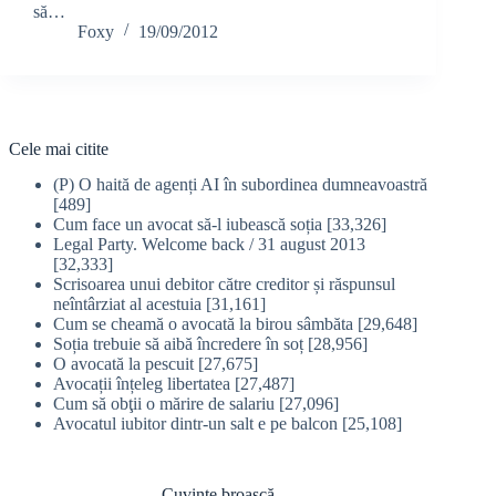
să…
Foxy
19/09/2012
Cele mai citite
(P) O haită de agenți AI în subordinea dumneavoastră
[489]
Cum face un avocat să-l iubească soția
[33,326]
Legal Party. Welcome back / 31 august 2013
[32,333]
Scrisoarea unui debitor către creditor și răspunsul
neîntârziat al acestuia
[31,161]
Cum se cheamă o avocată la birou sâmbăta
[29,648]
Soția trebuie să aibă încredere în soț
[28,956]
O avocată la pescuit
[27,675]
Avocații înțeleg libertatea
[27,487]
Cum să obţii o mărire de salariu
[27,096]
Avocatul iubitor dintr-un salt e pe balcon
[25,108]
Cuvinte broască