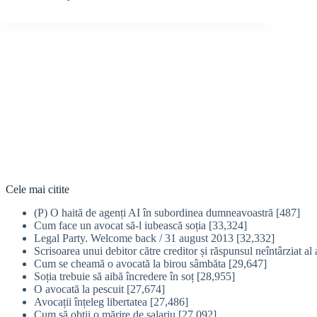
Cele mai citite
(P) O haită de agenți AI în subordinea dumneavoastră
[487]
Cum face un avocat să-l iubească soția
[33,324]
Legal Party. Welcome back / 31 august 2013
[32,332]
Scrisoarea unui debitor către creditor și răspunsul neîntârziat al 
Cum se cheamă o avocată la birou sâmbăta
[29,647]
Soția trebuie să aibă încredere în soț
[28,955]
O avocată la pescuit
[27,674]
Avocații înțeleg libertatea
[27,486]
Cum să obţii o mărire de salariu
[27,092]