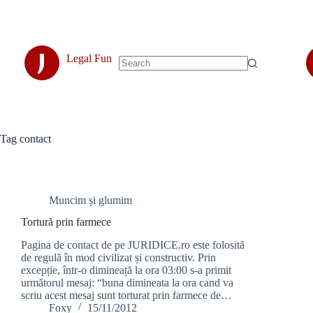
Skip
to
content
J
Legal Fun
No
results
Tag
contact
Muncim și glumim
Tortură prin farmece
Pagina de contact de pe JURIDICE.ro este folosită
de regulă în mod civilizat și constructiv. Prin
excepție, într-o dimineață la ora 03:00 s-a primit
următorul mesaj: “buna dimineata la ora cand va
scriu acest mesaj sunt torturat prin farmece de…
Foxy
15/11/2012