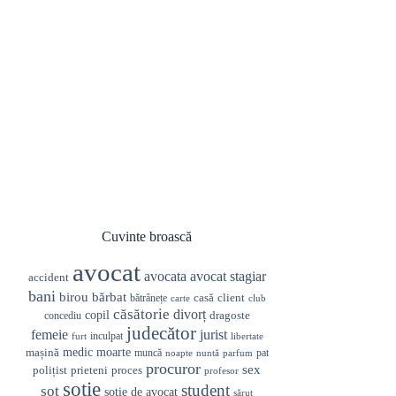
Cuvinte broască
avocat
avocata
avocat stagiar
accident
bani
birou
bărbat
casă
client
bătrânețe
carte
club
căsătorie
divorț
copil
dragoste
concediu
judecător
femeie
jurist
inculpat
furt
libertate
medic
mașină
moarte
muncă
pat
noapte
nuntă
parfum
procuror
sex
prieteni
polițist
proces
profesor
soție
student
soț
soție de avocat
sărut