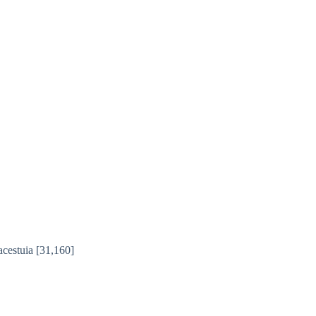
acestuia
[31,160]