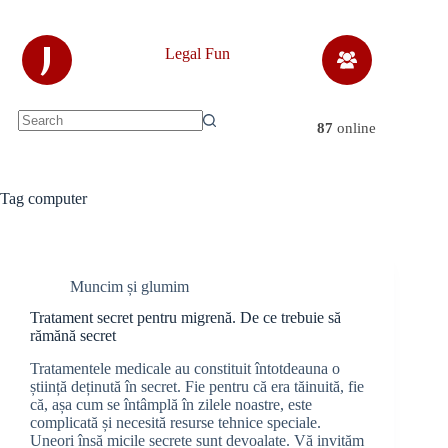
Skip
to
content
J
Legal Fun
87
online
No
results
Tag
computer
Muncim și glumim
Tratament secret pentru migrenă. De ce trebuie să
rămănă secret
Tratamentele medicale au constituit întotdeauna o
știință deținută în secret. Fie pentru că era tăinuită, fie
că, așa cum se întâmplă în zilele noastre, este
complicată și necesită resurse tehnice speciale.
Uneori însă micile secrete sunt devoalate. Vă invităm