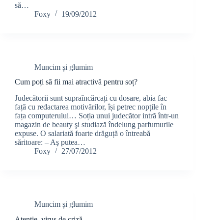
să…
Foxy
19/09/2012
Muncim și glumim
Cum poți să fii mai atractivă pentru soț?
Judecătorii sunt supraîncărcați cu dosare, abia fac
față cu redactarea motivărilor, își petrec nopțile în
fața computerului… Soția unui judecător intră într-un
magazin de beauty şi studiază îndelung parfumurile
expuse. O salariată foarte drăguță o întreabă
săritoare: – Aş putea…
Foxy
27/07/2012
Muncim și glumim
Atenție, virus de criză