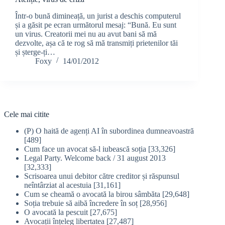
Într-o bună dimineață, un jurist a deschis computerul
și a găsit pe ecran următorul mesaj: “Bună. Eu sunt
un virus. Creatorii mei nu au avut bani să mă
dezvolte, așa că te rog să mă transmiți prietenilor tăi
și șterge-ți…
Foxy
14/01/2012
Cele mai citite
(P) O haită de agenți AI în subordinea dumneavoastră
[489]
Cum face un avocat să-l iubească soția
[33,326]
Legal Party. Welcome back / 31 august 2013
[32,333]
Scrisoarea unui debitor către creditor și răspunsul
neîntârziat al acestuia
[31,161]
Cum se cheamă o avocată la birou sâmbăta
[29,648]
Soția trebuie să aibă încredere în soț
[28,956]
O avocată la pescuit
[27,675]
Avocații înțeleg libertatea
[27,487]