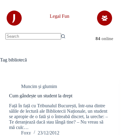
Skip
to
content
J
Legal Fun
84
online
No
results
Tag
bibliotecă
Muncim și glumim
Cum gândește un student la drept
Față în față cu Tribunalul București, într-una dintre
sălile de lectură ale Bibliotecii Naționale, un student
se apropie de o fată și o întreabă discret, la ureche: –
Te deranjează dacă stau lângă tine? – Nu vreau să
mă culc…
Foxy
23/12/2012