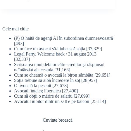
Cele mai citite
(P) O haită de agenți AI în subordinea dumneavoastră
[493]
Cum face un avocat să-l iubească soția
[33,329]
Legal Party. Welcome back / 31 august 2013
[32,337]
Scrisoarea unui debitor către creditor și răspunsul
neîntârziat al acestuia
[31,163]
Cum se cheamă o avocată la birou sâmbăta
[29,651]
Soția trebuie să aibă încredere în soț
[28,957]
O avocată la pescuit
[27,678]
Avocații înțeleg libertatea
[27,490]
Cum să obţii o mărire de salariu
[27,099]
Avocatul iubitor dintr-un salt e pe balcon
[25,114]
Cuvinte broască