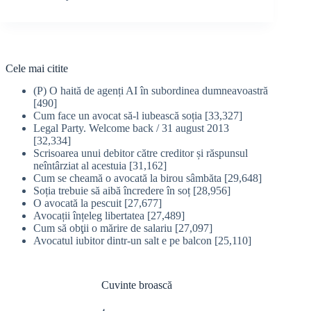
Cele mai citite
(P) O haită de agenți AI în subordinea dumneavoastră
[490]
Cum face un avocat să-l iubească soția
[33,327]
Legal Party. Welcome back / 31 august 2013
[32,334]
Scrisoarea unui debitor către creditor și răspunsul
neîntârziat al acestuia
[31,162]
Cum se cheamă o avocată la birou sâmbăta
[29,648]
Soția trebuie să aibă încredere în soț
[28,956]
O avocată la pescuit
[27,677]
Avocații înțeleg libertatea
[27,489]
Cum să obţii o mărire de salariu
[27,097]
Avocatul iubitor dintr-un salt e pe balcon
[25,110]
Cuvinte broască