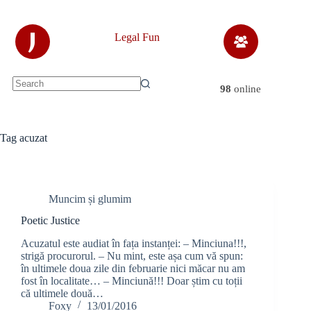
Skip
to
content
J
Legal Fun
98
online
No
results
Tag
acuzat
Muncim și glumim
Poetic Justice
Acuzatul este audiat în fața instanței: – Minciuna!!!,
strigă procurorul. – Nu mint, este așa cum vă spun:
în ultimele doua zile din februarie nici măcar nu am
fost în localitate… – Minciună!!! Doar știm cu toții
că ultimele două…
Foxy
13/01/2016