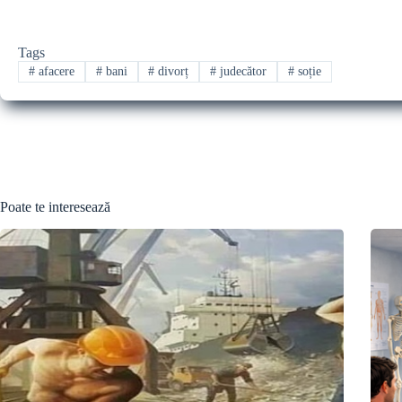
Tags
#
afacere
#
bani
#
divorț
#
judecător
#
soție
Poate te interesează