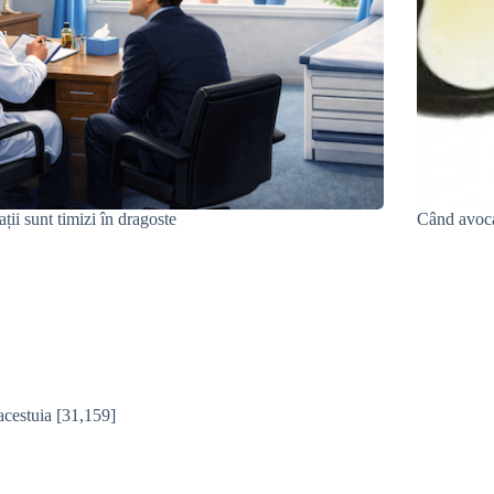
ții sunt timizi în dragoste
Când avocat
acestuia
[31,159]