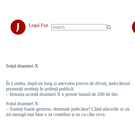
Skip
to
content
J
Legal Fun
No
results
Soțul doamnei X
În Londra, după un lung și anevoios proces de divorț, judecătorul
pronunță sentința în ședință publică:
– Instanța acordă doamnei X o pensie lunară de 200 de lire.
Soțul doamnei X:
– Sunteți foarte generos, domnule judecător! Când afacerile or să-
mi meargă mai bine o să contribui și eu cu câte ceva.