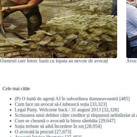
Oamenii care întorc banii cu lopata au nevoie de avocați
Avoca
Cele mai citite
(P) O haită de agenți AI în subordinea dumneavoastră
[485]
Cum face un avocat să-l iubească soția
[33,323]
Legal Party. Welcome back / 31 august 2013
[32,328]
Scrisoarea unui debitor către creditor și răspunsul neîntârziat al 
Cum se cheamă o avocată la birou sâmbăta
[29,647]
Soția trebuie să aibă încredere în soț
[28,954]
O avocată la pescuit
[27,673]