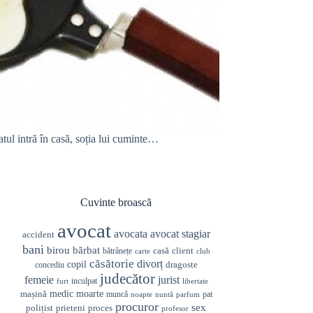
ul intră în casă, soția lui cuminte…
Cuvinte broască
avocat
avocata
avocat stagiar
accident
bani
birou
bărbat
casă
client
bătrânețe
carte
club
căsătorie
divorț
copil
dragoste
concediu
judecător
femeie
jurist
inculpat
furt
libertate
medic
mașină
moarte
muncă
pat
noapte
nuntă
parfum
procuror
sex
prieteni
polițist
proces
profesor