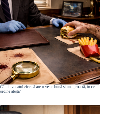
Când avocatul zice că are o veste bună și una proastă, în ce
ordine alegi?