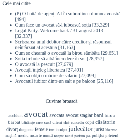
Cele mai citite
(P) O haită de agenți AI în subordinea dumneavoastră
[494]
Cum face un avocat să-l iubească soția
[33,329]
Legal Party. Welcome back / 31 august 2013
[32,337]
Scrisoarea unui debitor către creditor și răspunsul
neîntârziat al acestuia
[31,163]
Cum se cheamă o avocată la birou sâmbăta
[29,651]
Soția trebuie să aibă încredere în soț
[28,957]
O avocată la pescuit
[27,679]
Avocații înțeleg libertatea
[27,491]
Cum să obţii o mărire de salariu
[27,099]
Avocatul iubitor dintr-un salt e pe balcon
[25,116]
Cuvinte broască
avocat
bani
avocata
avocat stagiar
birou
accident
căsătorie
bărbat
casă
copil
client
bătrânețe
concediu
carte
club
judecător
divorț
femeie
jurist
dragoste
inculpat
furt
libertate
medic
mașină
moarte
prieteni
polițist
muncă
pat
noapte
nuntă
parfum