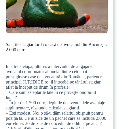
Salariile stagiarilor la o casă de avocatură din București:
2.000 euro
În a treia etapă, ultima, a interviului de angajare,
avocatul coordonator al uneia dintre cele mai
prestigioase case de avocatură din România, partener
principal JURIDICE.ro, îl întreabă pe tânărul stagiar,
aflat la început de drum în profesie:
– Care sunt asteptările tale în ce privește onorariul
lunar?
– În jur de 1.500 euro, depinde de eventualele avantaje
suplimentare, răspunde calculat stagiarul.
– Ești modest. Noi o să-ți dăm salariul obișnuit pentru
poziția ta. Ce-ai zice de un pachet care să includă 2.000
euro/lună, 30 de zile de concediu de odihnă pe an, 14
sărbători plătite pe an, asigurare medicală și