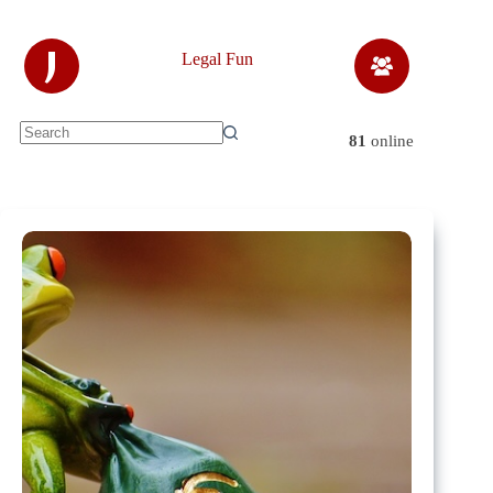
Skip
to
content
J
Legal Fun
81
online
No
results