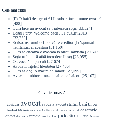
Cele mai citite
(P) O haită de agenți AI în subordinea dumneavoastră
[488]
Cum face un avocat să-l iubească soția
[33,324]
Legal Party. Welcome back / 31 august 2013
[32,332]
Scrisoarea unui debitor către creditor și răspunsul
neîntârziat al acestuia
[31,160]
Cum se cheamă o avocată la birou sâmbăta
[29,647]
Soția trebuie să aibă încredere în soț
[28,955]
O avocată la pescuit
[27,674]
Avocații înțeleg libertatea
[27,486]
Cum să obţii o mărire de salariu
[27,095]
Avocatul iubitor dintr-un salt e pe balcon
[25,107]
Cuvinte broască
avocat
bani
avocata
avocat stagiar
birou
accident
căsătorie
bărbat
casă
copil
client
bătrânețe
concediu
carte
club
judecător
divorț
femeie
jurist
dragoste
inculpat
furt
libertate