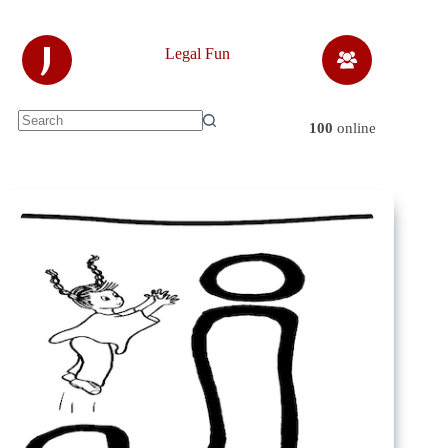
Skip
to
content
J
Legal Fun
100
online
No
results