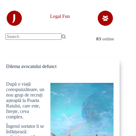
Skip
to
content
J
Legal Fun
83
online
No
results
Dilema avocatului defunct
După o viață
corespunzătoare, un
nou grup de recruți
așteaptă la Poarta
Raiului, care este,
firește, ceva
complex.
Îngerul sortator li se
înfățișează: