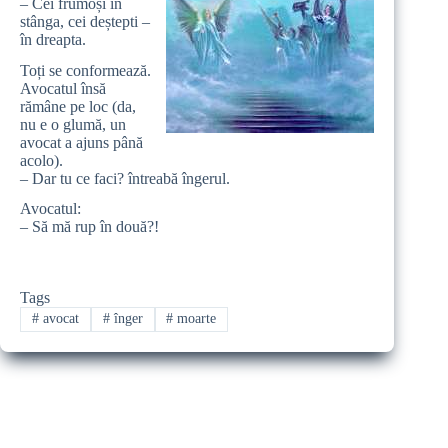
– Cei frumoși în
stânga, cei deștepti –
în dreapta.
Toți se conformează.
Avocatul însă
rămâne pe loc (da,
nu e o glumă, un
avocat a ajuns până
acolo).
– Dar tu ce faci? întreabă îngerul.
Avocatul:
– Să mă rup în două?!
Tags
#
avocat
#
înger
#
moarte