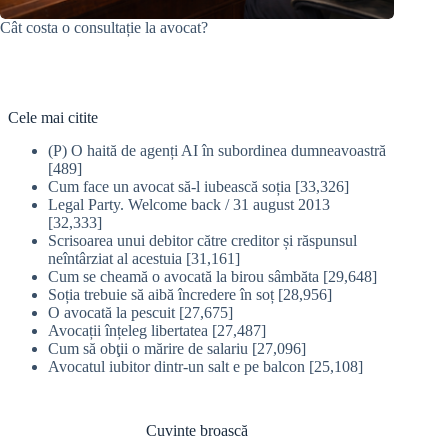
Cât costa o consultație la avocat?
Cele mai citite
(P) O haită de agenți AI în subordinea dumneavoastră
[489]
Cum face un avocat să-l iubească soția
[33,326]
Legal Party. Welcome back / 31 august 2013
[32,333]
Scrisoarea unui debitor către creditor și răspunsul
neîntârziat al acestuia
[31,161]
Cum se cheamă o avocată la birou sâmbăta
[29,648]
Soția trebuie să aibă încredere în soț
[28,956]
O avocată la pescuit
[27,675]
Avocații înțeleg libertatea
[27,487]
Cum să obţii o mărire de salariu
[27,096]
Avocatul iubitor dintr-un salt e pe balcon
[25,108]
Cuvinte broască