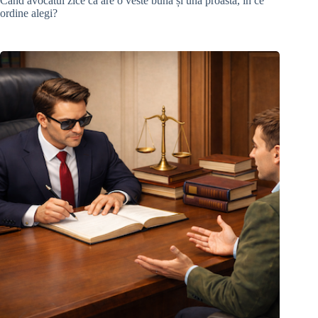
Când avocatul zice că are o veste bună și una proastă, în ce
ordine alegi?