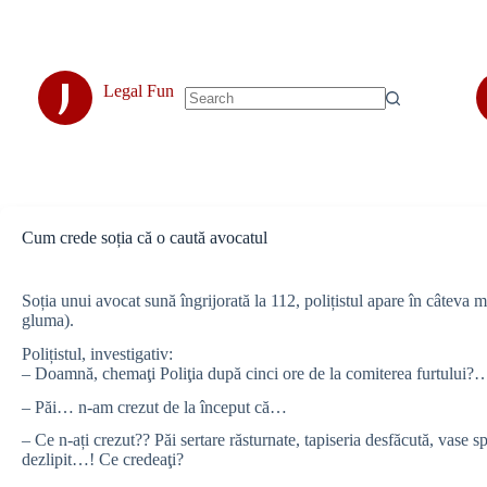
Skip
to
content
J
Legal Fun
No
results
Cum crede soția că o caută avocatul
Soția unui avocat sună îngrijorată la 112, polițistul apare în câteva m
gluma).
Polițistul, investigativ:
– Doamnă, chemaţi Poliţia după cinci ore de la comiterea furtului?
– Păi… n-am crezut de la început că…
– Ce n-ați crezut?? Păi sertare răsturnate, tapiseria desfăcută, vase sp
dezlipit…! Ce credeaţi?