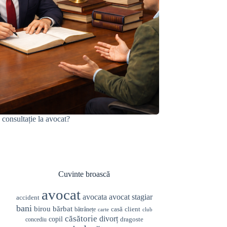
 consultație la avocat?
Cuvinte broască
avocat
avocata
avocat stagiar
accident
bani
birou
bărbat
casă
client
bătrânețe
carte
club
căsătorie
divorț
copil
dragoste
concediu