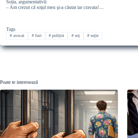
Soția, argumentativă:
– Am crezut că soţul meu şi-a căutat iar cravata!…
Tags
#
avocat
#
furt
#
polițist
#
soț
#
soție
Poate te interesează