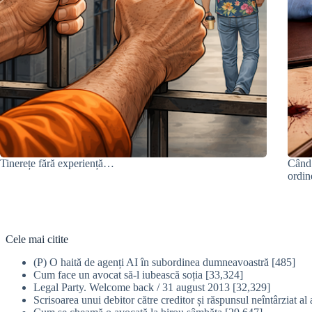
Tinerețe fără experiență…
Când 
ordin
Cele mai citite
(P) O haită de agenți AI în subordinea dumneavoastră
[485]
Cum face un avocat să-l iubească soția
[33,324]
Legal Party. Welcome back / 31 august 2013
[32,329]
Scrisoarea unui debitor către creditor și răspunsul neîntârziat al 