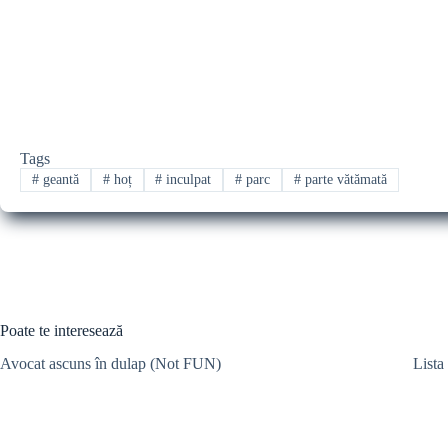
Tags
#
geantă
#
hoț
#
inculpat
#
parc
#
parte vătămată
Poate te interesează
Avocat ascuns în dulap (Not FUN)
Lista