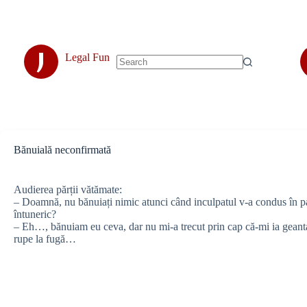
Skip
to
content
J
Legal Fun
No
results
Bănuială neconfirmată
Audierea părții vătămate:
– Doamnă, nu bănuiați nimic atunci când inculpatul v-a condus în pa
întuneric?
– Eh…, bănuiam eu ceva, dar nu mi-a trecut prin cap că-mi ia geanta
rupe la fugă…