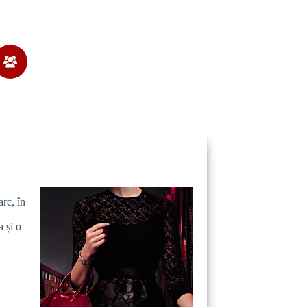
rc, în
 și o